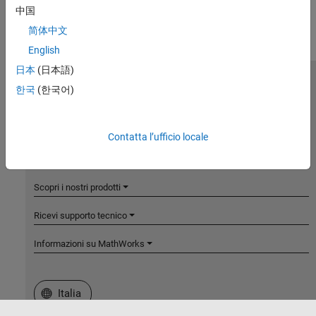
中国
简体中文
English
日本
(日本語)
MathWorks
한국
(한국어)
Accelerating the pace of engineering and science
Scopri i nostri prodotti
Contatta l’ufficio locale
Prova o Acquista
Scopri i nostri prodotti
Ricevi supporto tecnico
Informazioni su MathWorks
Seleziona un sito web
Italia