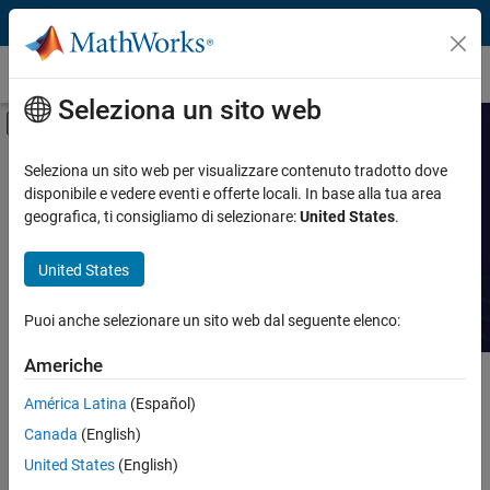
Vai al contenuto
Caso dei clienti
Seleziona un sito web
Attiva/disattiva menu di navigazione off
Funzione
Ricerca casi dei clienti
Seleziona un sito web per visualizzare contenuto tradotto dove
disponibile e vedere eventi e offerte locali. In base alla tua area
Prodotto
geografica, ti consigliamo di selezionare:
United States
.
Leggi le storie sui successi tecnici
ottenuti con MATLAB e Simulink.
Industria
United States
Applicazione
Puoi anche selezionare un sito web dal seguente elenco:
Dominio
Americhe
Contenuto principale
Cerca
América Latina
(Español)
Cerc
Canada
(English)
Ordina per
United States
(English)