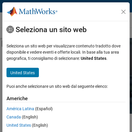
Vai al contenuto
Hardware Support
Seleziona un sito web
Overview
Search Hardware Support
Request Hardware Support
Attiva/disattiva menu di navigazione off
Seleziona un sito web per visualizzare contenuto tradotto dove
disponibile e vedere eventi e offerte locali. In base alla tua area
Product
Search Hardware
geografica, ti consigliamo di selezionare:
United States
.
Support
Product Family and Category
United States
Vendor
Find integrated hardware solutions with
Puoi anche selezionare un sito web dal seguente elenco:
MATLAB and Simulink.
Application
Americhe
Protocol or Standard
América Latina
(Español)
Canada
(English)
Contenuto principale
Search
United States
(English)
Searc