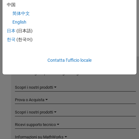
中国
简体中文
English
日本
(日本語)
한국
(한국어)
Contatta l’ufficio locale
MathWorks
Accelerating the pace of engineering and science
Scopri i nostri prodotti
Prova o Acquista
Scopri i nostri prodotti
Ricevi supporto tecnico
Informazioni su MathWorks