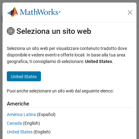
Vai al contenuto
MATLAB Help Center
Attiva/disattiva menu di navigazione off
Seleziona un sito web
Contenuto principale
Pagina iniziale della documentazione
Wireless Communications
Seleziona un sito web per visualizzare contenuto tradotto dove
disponibile e vedere eventi e offerte locali. In base alla tua area
geografica, ti consigliamo di selezionare:
United States
.
How useful was this information?
United States
Puoi anche selezionare un sito web dal seguente elenco:
Americhe
América Latina
(Español)
Canada
(English)
United States
(English)