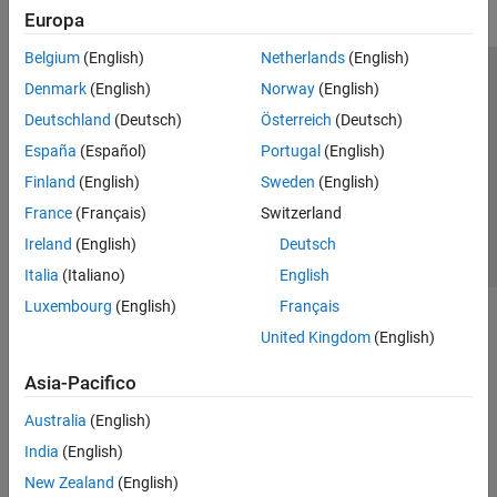
Europa
Belgium
(English)
Netherlands
(English)
Centro di fiducia
Marchi
Informativa sulla privacy
Denmark
(English)
Norway
(English)
Antipirateria
Stato dell'applicazione
Contatti
Deutschland
(Deutsch)
Österreich
(Deutsch)
© 1994-2026 The MathWorks, Inc.
España
(Español)
Portugal
(English)
Finland
(English)
Sweden
(English)
Seleziona u
Italia
France
(Français)
Switzerland
Ireland
(English)
Deutsch
Italia
(Italiano)
English
Luxembourg
(English)
Français
United Kingdom
(English)
Asia-Pacifico
Australia
(English)
India
(English)
New Zealand
(English)