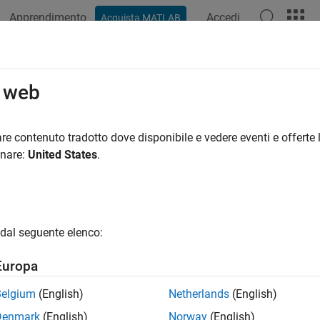
Apprendimento
Accedi
Acquista MATLAB
ation
Examples
Functions
Blocks
Apps
Scenes
o web
re contenuto tradotto dove disponibile e vedere eventi e offerte l
How useful was this informat
onare:
United States
.
dal seguente elenco:
Europa
Belgium
(English)
Netherlands
(English)
Denmark
(English)
Norway
(English)