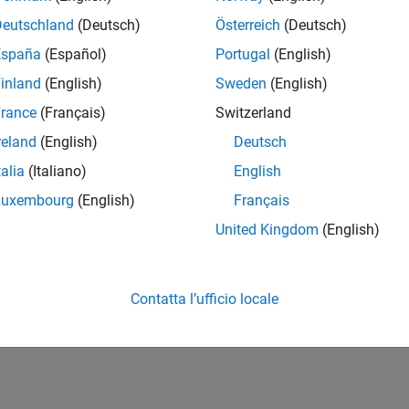
Deutschland
(Deutsch)
Österreich
(Deutsch)
España
(Español)
Portugal
(English)
inland
(English)
Sweden
(English)
rance
(Français)
Switzerland
reland
(English)
Deutsch
talia
(Italiano)
English
Luxembourg
(English)
Français
United Kingdom
(English)
Contatta l’ufficio locale