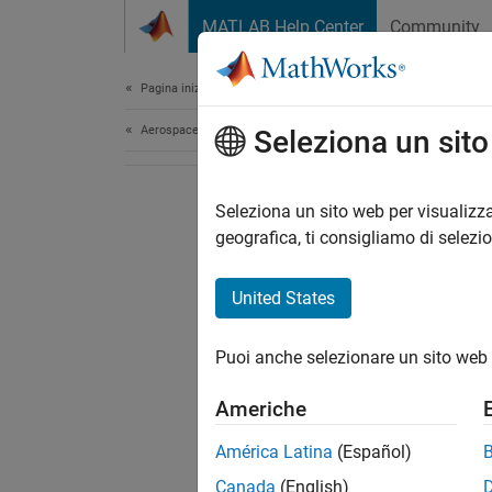
Vai al contenuto
MATLAB Help Center
Community
Document
Pagina iniziale della documentazione
Aerospace and Defense
Seleziona un sit
Seleziona un sito web per visualizza
geografica, ti consigliamo di selezi
United States
Puoi anche selezionare un sito web 
Americhe
América Latina
(Español)
Canada
(English)