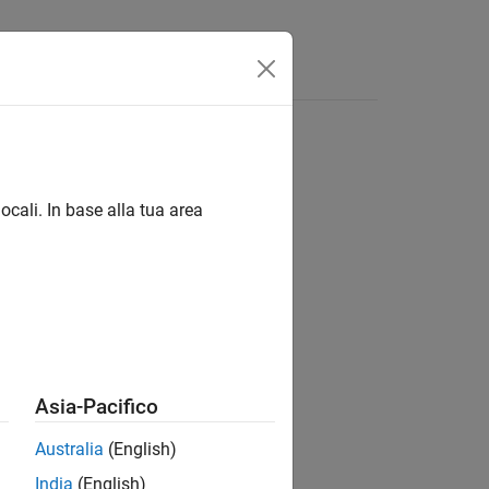
Videos
Answers
ocali. In base alla tua area
ion?
Asia-Pacifico
Australia
(English)
India
(English)