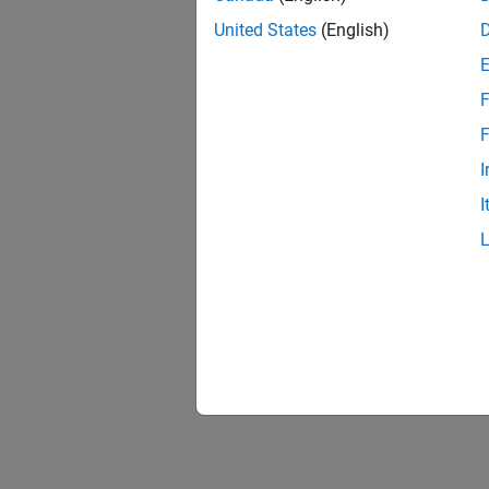
United States
(English)
F
F
I
I