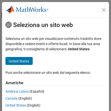
Vai al contenuto
MATLAB Help Center
Attiva/disattiva menu di navigazione off
Seleziona un sito web
Contenuto principale
Pagina iniziale della documentazione
Aerospace and Defense
Seleziona un sito web per visualizzare contenuto tradotto dove
disponibile e vedere eventi e offerte locali. In base alla tua area
How useful was this information?
geografica, ti consigliamo di selezionare:
United States
.
United States
Puoi anche selezionare un sito web dal seguente elenco:
Americhe
América Latina
(Español)
Canada
(English)
United States
(English)