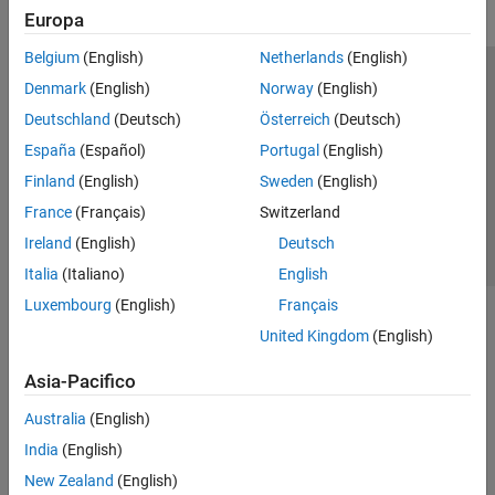
Europa
Belgium
(English)
Netherlands
(English)
Centro di fiducia
Marchi
Informativa sulla privacy
Denmark
(English)
Norway
(English)
Antipirateria
Stato dell'applicazione
Contatti
Deutschland
(Deutsch)
Österreich
(Deutsch)
© 1994-2026 The MathWorks, Inc.
España
(Español)
Portugal
(English)
Finland
(English)
Sweden
(English)
Seleziona u
Italia
France
(Français)
Switzerland
Ireland
(English)
Deutsch
Italia
(Italiano)
English
Luxembourg
(English)
Français
United Kingdom
(English)
Asia-Pacifico
Australia
(English)
India
(English)
New Zealand
(English)