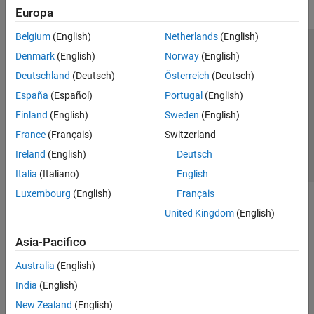
DO Qualification Kit
Europa
Simulink 3D Animation
Belgium
(English)
Netherlands
(English)
UAV Toolbox
Centro di fiducia
Marchi
Informativa sulla privacy
Denmark
(English)
Norway
(English)
Antipirateria
Stato dell'applicazione
Contatti
Deutschland
(Deutsch)
Österreich
(Deutsch)
© 1994-2026 The MathWorks, Inc.
España
(Español)
Portugal
(English)
Finland
(English)
Sweden
(English)
Seleziona u
Italia
France
(Français)
Switzerland
Ireland
(English)
Deutsch
Italia
(Italiano)
English
Luxembourg
(English)
Français
United Kingdom
(English)
Asia-Pacifico
Australia
(English)
India
(English)
New Zealand
(English)