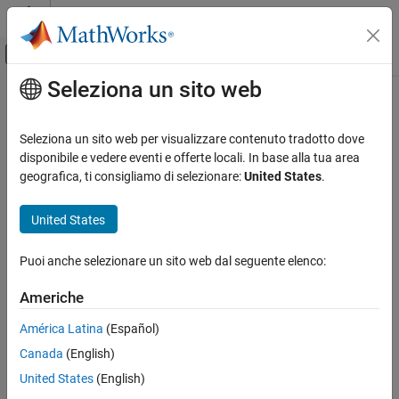
Vai al contenuto
MATLAB Help Center
Attiva/disattiva menu di navigazione off
Seleziona un sito web
Contenuto principale
Pagina iniziale della documentazione
Aerospace and Defense
Seleziona un sito web per visualizzare contenuto tradotto dove
Categoria
disponibile e vedere eventi e offerte locali. In base alla tua area
geografica, ti consigliamo di selezionare:
United States
.
Aerospace Blockset
How useful was this information?
Get Started with Aerospace Blockset
United States
Reference Applications
Standard Workflow Procedures
Puoi anche selezionare un sito web dal seguente elenco:
Environment
Atmospheric Flight
Americhe
Spacecraft Simulation
América Latina
(Español)
Guidance, Navigation, and Control (GNC)
Canada
(English)
Visualization
United States
(English)
Aerospace Toolbox