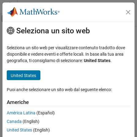
Vai al contenuto
MATLAB Help Center
Attiva/disattiva menu di navigazione off
Seleziona un sito web
Contenuto principale
Pagina iniziale della documentazione
Aerospace and Defense
Seleziona un sito web per visualizzare contenuto tradotto dove
disponibile e vedere eventi e offerte locali. In base alla tua area
geografica, ti consigliamo di selezionare:
United States
.
How useful was this information?
United States
Puoi anche selezionare un sito web dal seguente elenco:
Americhe
América Latina
(Español)
Canada
(English)
United States
(English)