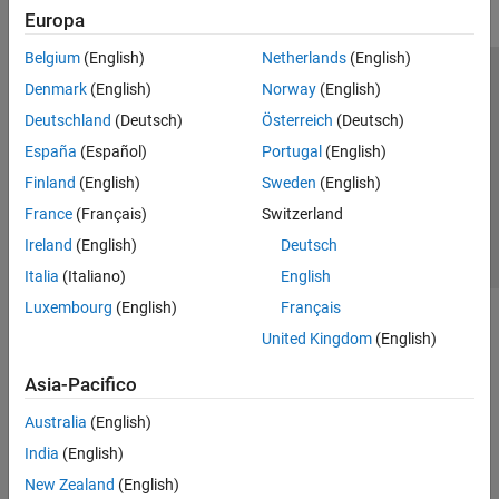
Europa
Belgium
(English)
Netherlands
(English)
Centro di fiducia
Marchi
Informativa sulla privacy
Denmark
(English)
Norway
(English)
Antipirateria
Stato dell'applicazione
Contatti
Deutschland
(Deutsch)
Österreich
(Deutsch)
© 1994-2026 The MathWorks, Inc.
España
(Español)
Portugal
(English)
Finland
(English)
Sweden
(English)
Seleziona u
Italia
France
(Français)
Switzerland
Ireland
(English)
Deutsch
Italia
(Italiano)
English
Luxembourg
(English)
Français
United Kingdom
(English)
Asia-Pacifico
Australia
(English)
India
(English)
New Zealand
(English)