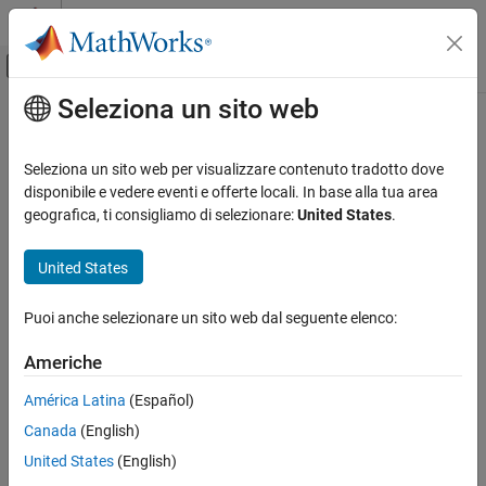
Vai al contenuto
MATLAB Help Center
Attiva/disattiva menu di navigazione off
Seleziona un sito web
Contenuto principale
Pagina iniziale della documentazione
Aerospace and Defense
Seleziona un sito web per visualizzare contenuto tradotto dove
disponibile e vedere eventi e offerte locali. In base alla tua area
geografica, ti consigliamo di selezionare:
United States
.
How useful was this information?
United States
Puoi anche selezionare un sito web dal seguente elenco:
Americhe
América Latina
(Español)
Canada
(English)
United States
(English)