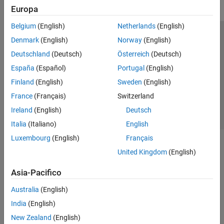
Europa
Belgium
(English)
Netherlands
(English)
Centro di fiducia
Marchi
Informativa sulla privacy
Denmark
(English)
Norway
(English)
Antipirateria
Stato dell'applicazione
Contatti
Deutschland
(Deutsch)
Österreich
(Deutsch)
© 1994-2026 The MathWorks, Inc.
España
(Español)
Portugal
(English)
Finland
(English)
Sweden
(English)
Seleziona u
Italia
France
(Français)
Switzerland
Ireland
(English)
Deutsch
Italia
(Italiano)
English
Luxembourg
(English)
Français
United Kingdom
(English)
Asia-Pacifico
Australia
(English)
India
(English)
New Zealand
(English)