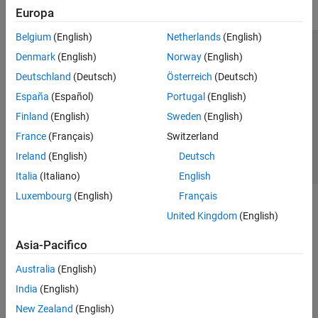
Europa
Belgium
(English)
Netherlands
(English)
Centro di fiducia
Marchi
Informativa sulla privacy
Denmark
(English)
Norway
(English)
Antipirateria
Stato dell'applicazione
Contatti
Deutschland
(Deutsch)
Österreich
(Deutsch)
© 1994-2026 The MathWorks, Inc.
España
(Español)
Portugal
(English)
Finland
(English)
Sweden
(English)
Seleziona u
Italia
France
(Français)
Switzerland
Ireland
(English)
Deutsch
Italia
(Italiano)
English
Luxembourg
(English)
Français
United Kingdom
(English)
Asia-Pacifico
Australia
(English)
India
(English)
New Zealand
(English)