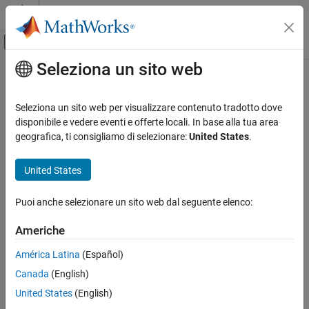
Vai al contenuto
MATLAB Help Center
Attiva/disattiva menu di navigazione off
Seleziona un sito web
Contenuto principale
Pagina iniziale della documentazione
Aerospace and Defense
Seleziona un sito web per visualizzare contenuto tradotto dove
disponibile e vedere eventi e offerte locali. In base alla tua area
geografica, ti consigliamo di selezionare:
United States
.
How useful was this information?
United States
Puoi anche selezionare un sito web dal seguente elenco:
Americhe
América Latina
(Español)
Canada
(English)
United States
(English)