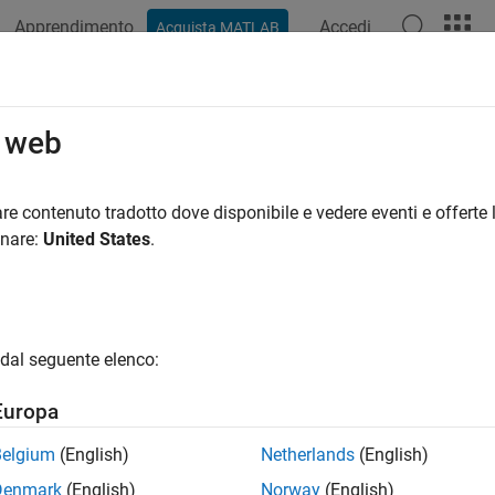
Apprendimento
Accedi
Acquista MATLAB
ation
Examples
Functions
Blocks
Apps
Scenes
o web
re contenuto tradotto dove disponibile e vedere eventi e offerte l
How useful was this informat
onare:
United States
.
dal seguente elenco:
Europa
Belgium
(English)
Netherlands
(English)
Denmark
(English)
Norway
(English)