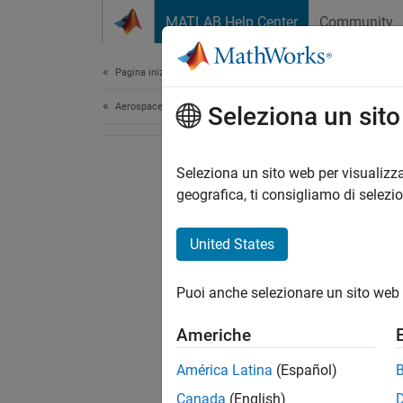
Vai al contenuto
MATLAB Help Center
Community
Document
Pagina iniziale della documentazione
Aerospace and Defense
Seleziona un sit
Seleziona un sito web per visualizza
geografica, ti consigliamo di selezi
United States
Puoi anche selezionare un sito web 
Americhe
América Latina
(Español)
Canada
(English)