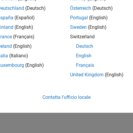
Deutschland
(Deutsch)
Österreich
(Deutsch)
España
(Español)
Portugal
(English)
inland
(English)
Sweden
(English)
rance
(Français)
Switzerland
reland
(English)
Deutsch
talia
(Italiano)
English
Luxembourg
(English)
Français
United Kingdom
(English)
Contatta l’ufficio locale