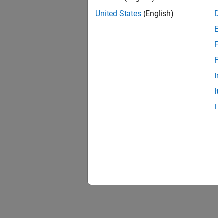
United States
(English)
F
F
I
I