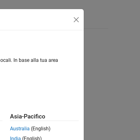
Videos
Answers
ocali. In base alla tua area
ion?
Asia-Pacifico
Australia
(English)
India
(English)