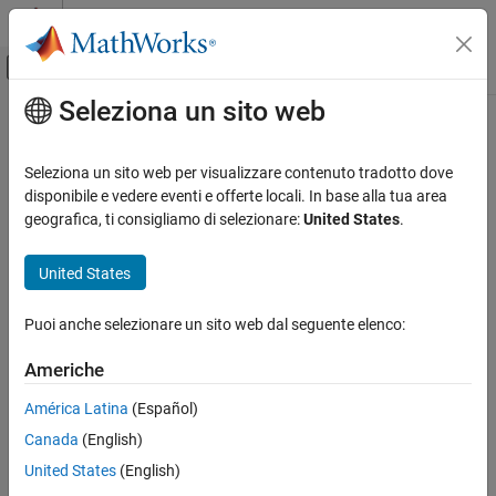
Vai al contenuto
MATLAB Help Center
Attiva/disattiva menu di navigazione off
Seleziona un sito web
Contenuto principale
Pagina iniziale della documentazione
Aerospace and Defense
Seleziona un sito web per visualizzare contenuto tradotto dove
disponibile e vedere eventi e offerte locali. In base alla tua area
geografica, ti consigliamo di selezionare:
United States
.
How useful was this information?
United States
Puoi anche selezionare un sito web dal seguente elenco:
Americhe
América Latina
(Español)
Canada
(English)
United States
(English)