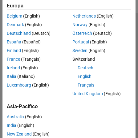
Europa
Belgium
(English)
Netherlands
(English)
Centro di fiducia
Marchi
Informativa sulla privacy
Denmark
(English)
Norway
(English)
Antipirateria
Stato dell'applicazione
Contatti
Deutschland
(Deutsch)
Österreich
(Deutsch)
© 1994-2026 The MathWorks, Inc.
España
(Español)
Portugal
(English)
Finland
(English)
Sweden
(English)
Seleziona u
Italia
France
(Français)
Switzerland
Ireland
(English)
Deutsch
Italia
(Italiano)
English
Luxembourg
(English)
Français
United Kingdom
(English)
Asia-Pacifico
Australia
(English)
India
(English)
New Zealand
(English)