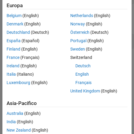
Europa
Objects
Belgium
(English)
Netherlands
(English)
Denmark
(English)
Norway
(English)
expand all
Deutschland
(Deutsch)
Österreich
(Deutsch)
Quaternion Math
España
(Español)
Portugal
(English)
Finland
(English)
Sweden
(English)
Topics
France
(Français)
Switzerland
Ireland
(English)
Deutsch
Introduction to Quaternions for Aerospace Applications
Italia
(Italiano)
English
Explore quaternion fundamentals, operations, and aerospace
applications, differences with Euler angles and rotation matrices.
Luxembourg
(English)
Français
United Kingdom
(English)
Fundamental Coordinate System Concepts
Define coordinate systems when working with the
Aerospace
Asia-Pacifico
Toolbox
software.
Australia
(English)
How useful was this information?
India
(English)
New Zealand
(English)