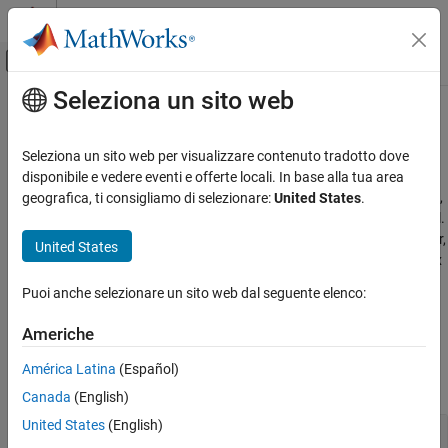
Vai al contenuto
MATLAB Help Center
Attiva/disattiva menu di navigazione off
Seleziona un sito web
Contenuto principale
Pagina iniziale della documentazione
Quaternion Math
Aerospace and Defense
Seleziona un sito web per visualizzare contenuto tradotto dove
Aerospace quaternion math
disponibile e vedere eventi e offerte locali. In base alla tua area
Aerospace Toolbox
Use built-in quaternion functions to calculate their norm, modulus,
geografica, ti consigliamo di selezionare:
United States
.
Standard Workflow Procedures
natural logarithm, product, division, inverse, power, or exponential.
Coordinate Systems
You can also interpolate between two quaternions using the linear,
United States
spherical-linear, or normalized-linear methods.
Aerospace Toolbox
Categoria
uses quaternions that are defined using the scalar-first
Axes Transformations
Puoi anche selezionare un sito web dal seguente elenco:
convention.
Quaternion Math
Americhe
Functions
América Latina
(Español)
expand all
Canada
(English)
United States
(English)
Quaternion Math