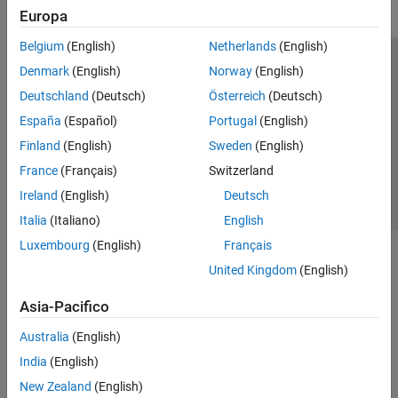
Europa
Belgium
(English)
Netherlands
(English)
Centro di fiducia
Marchi
Informativa sulla privacy
Denmark
(English)
Norway
(English)
Antipirateria
Stato dell'applicazione
Contatti
Deutschland
(Deutsch)
Österreich
(Deutsch)
© 1994-2026 The MathWorks, Inc.
España
(Español)
Portugal
(English)
Finland
(English)
Sweden
(English)
Seleziona u
Italia
France
(Français)
Switzerland
Ireland
(English)
Deutsch
Italia
(Italiano)
English
Luxembourg
(English)
Français
United Kingdom
(English)
Asia-Pacifico
Australia
(English)
India
(English)
New Zealand
(English)