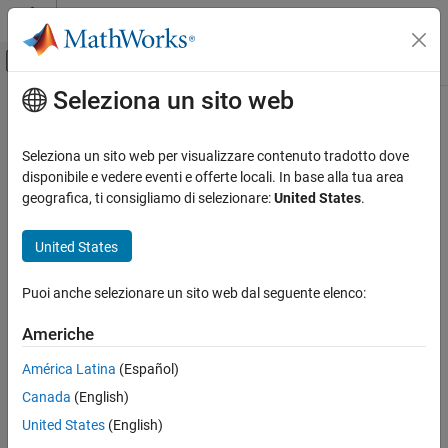
Vai al contenuto
MATLAB Help Center
Attiva/disattiva menu di navigazione off
Seleziona un sito web
Contenuto principale
Pagina iniziale della documentazione
RF and Mixed Signal
Seleziona un sito web per visualizzare contenuto tradotto dove
disponibile e vedere eventi e offerte locali. In base alla tua area
geografica, ti consigliamo di selezionare:
United States
.
How useful was this information?
United States
Puoi anche selezionare un sito web dal seguente elenco:
Americhe
América Latina
(Español)
Canada
(English)
United States
(English)