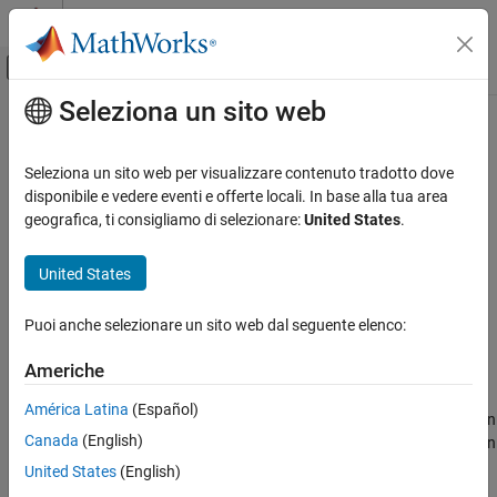
Vai al contenuto
MATLAB Help Center
Attiva/disattiva menu di navigazione off
Seleziona un sito web
Contenuto principale
Pagina iniziale della documentazione
setLatencyInSamples
Signal Processing
Seleziona un sito web per visualizzare contenuto tradotto dove
Class:
audioPlugin
disponibile e vedere eventi e offerte locali. In base alla tua area
Audio Toolbox
geografica, ti consigliamo di selezionare:
United States
.
Audio Plugin Creation and Hosting
Set latency in samples reported to DAW
United States
setLatencyInSamples
Syntax
ON THIS PAGE
Puoi anche selezionare un sito web dal seguente elenco:
setLatencyInSamples(myAudioPlugin,latency)
Syntax
Description
Americhe
Description
Version History
América Latina
(Español)
See Also
sets the latency, in
setLatencyInSamples(
,
)
myAudioPlugin
latency
Canada
(English)
samples, that
reports to a digital audio workstation
myAudioPlugin
(DAW) or other host application. Specify
as a positive
latency
United States
(English)
integer.