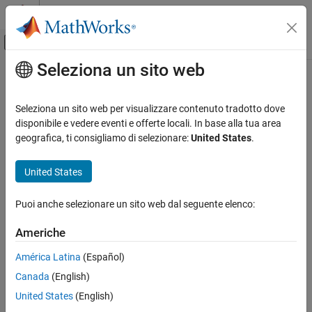
Vai al contenuto
MATLAB Help Center
Attiva/disattiva menu di navigazione off
Seleziona un sito web
Contenuto principale
Pagina iniziale della documentazione
Signal Processing
Seleziona un sito web per visualizzare contenuto tradotto dove
disponibile e vedere eventi e offerte locali. In base alla tua area
geografica, ti consigliamo di selezionare:
United States
.
How useful was this information?
United States
Puoi anche selezionare un sito web dal seguente elenco:
Americhe
América Latina
(Español)
Canada
(English)
United States
(English)