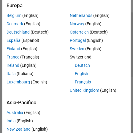
Europa
Belgium
(English)
Netherlands
(English)
Centro di fiducia
Marchi
Informativa sulla privacy
Denmark
(English)
Norway
(English)
Antipirateria
Stato dell'applicazione
Contatti
Deutschland
(Deutsch)
Österreich
(Deutsch)
© 1994-2026 The MathWorks, Inc.
España
(Español)
Portugal
(English)
Finland
(English)
Sweden
(English)
Seleziona u
Italia
France
(Français)
Switzerland
Ireland
(English)
Deutsch
Italia
(Italiano)
English
Luxembourg
(English)
Français
United Kingdom
(English)
Asia-Pacifico
Australia
(English)
India
(English)
New Zealand
(English)