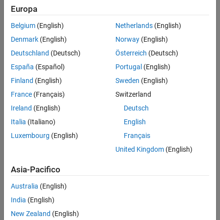
Europa
Belgium
(English)
Netherlands
(English)
Denmark
(English)
Norway
(English)
Deutschland
(Deutsch)
Österreich
(Deutsch)
España
(Español)
Portugal
(English)
Finland
(English)
Sweden
(English)
France
(Français)
Switzerland
See Also
Ireland
(English)
Deutsch
CI Controller
|
CI Core Engine
Italia
(Italiano)
English
Luxembourg
(English)
Français
Topics
United Kingdom
(English)
CI Core Engine Air Mass Flow and Torque Production
CI Engine Torque Structure Model
Asia-Pacifico
Australia
(English)
How useful was this information?
India
(English)
New Zealand
(English)