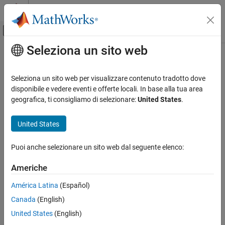
Vai al contenuto
MATLAB Help Center
Attiva/disattiva menu di navigazione off
Seleziona un sito web
Contenuto principale
Pagina iniziale della documentazione
CI Engine Simple Torque Model
Automotive
Seleziona un sito web per visualizzare contenuto tradotto dove
For the simple torque lookup table model, the CI engine uses a
disponibile e vedere eventi e offerte locali. In base alla tua area
Powertrain Blockset
lookup table is a function of engine speed and injected fuel mass,
geografica, ti consigliamo di selezionare:
United States
.
Propulsion
T
b
r
a
k
e
=
f
T
n
f
(
F
,
N
)
, where:
United States
CI Engine Simple Torque Model
Tq
=
T
is engine brake torque after accounting for engine
brake
ON THIS PAGE
mechanical and pumping friction effects, in N·m.
Puoi anche selezionare un sito web dal seguente elenco:
See Also
F
is injected fuel mass, in mg per injection.
Americhe
N
is engine speed, in rpm.
América Latina
(Español)
Canada
(English)
United States
(English)