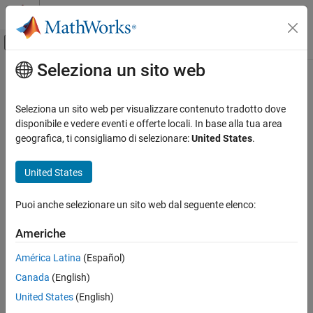
Vai al contenuto
MATLAB Help Center
Attiva/disattiva menu di navigazione off
Seleziona un sito web
Contenuto principale
Pagina iniziale della documentazione
Computational Biology
Seleziona un sito web per visualizzare contenuto tradotto dove
disponibile e vedere eventi e offerte locali. In base alla tua area
How useful was this information?
geografica, ti consigliamo di selezionare:
United States
.
United States
Puoi anche selezionare un sito web dal seguente elenco:
Americhe
América Latina
(Español)
Canada
(English)
United States
(English)