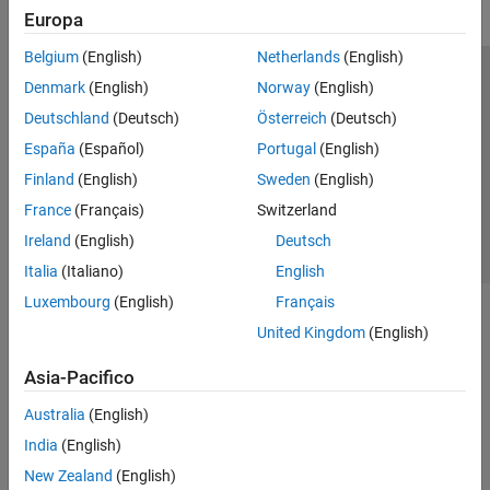
Europa
Belgium
(English)
Netherlands
(English)
Centro di fiducia
Marchi
Informativa sulla privacy
Denmark
(English)
Norway
(English)
Antipirateria
Stato dell'applicazione
Contatti
Deutschland
(Deutsch)
Österreich
(Deutsch)
© 1994-2026 The MathWorks, Inc.
España
(Español)
Portugal
(English)
Finland
(English)
Sweden
(English)
Seleziona u
Italia
France
(Français)
Switzerland
Ireland
(English)
Deutsch
Italia
(Italiano)
English
Luxembourg
(English)
Français
United Kingdom
(English)
Asia-Pacifico
Australia
(English)
India
(English)
New Zealand
(English)