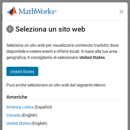
Vai al contenuto
MATLAB Help Center
Attiva/disattiva menu di navigazione off
Seleziona un sito web
Contenuto principale
Pagina iniziale della documentazione
getDictionary
Computational Biology
Seleziona un sito web per visualizzare contenuto tradotto dove
Class:
BioIndexedFile
disponibile e vedere eventi e offerte locali. In base alla tua area
Bioinformatics Toolbox
geografica, ti consigliamo di selezionare:
United States
.
High-Throughput Sequencing
Retrieve reference sequence names from SAM-formatted source
Data Import
file associated with BioIndexedFile object
United States
getDictionary
Syntax
Puoi anche selezionare un sito web dal seguente elenco:
ON THIS PAGE
= getDictionary(
)
Dict
BioIFobj
Syntax
Americhe
Description
Description
América Latina
(Español)
Input Arguments
Canada
(English)
Output Arguments
returns
, a cell array of
= getDictionary(
)
Dict
Dict
BioIFobj
unique character vectors specifying the names of the reference
See Also
United States
(English)
sequences in the SAM-formatted source file associated with