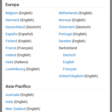
, a BioIndexedFile object.
BioIFobj
Europa
Belgium
(English)
Netherlands
(English)
Input Arguments
Denmark
(English)
Norway
(English)
Object of the
class.
BioIFobj
BioIndexedFile
Deutschland
(Deutsch)
Österreich
(Deutsch)
España
(Español)
Portugal
(English)
Finland
(English)
Sweden
(English)
Output Arguments
France
(Français)
Switzerland
Cell array of unique character vectors
Dict
Ireland
(English)
Deutsch
specifying the reference sequence
names in the SAM-formatted source
Italia
(Italiano)
English
file associated with
, a
BioIFobj
Luxembourg
(English)
Français
BioIndexedFile object.
United Kingdom
(English)
Asia-Pacifico
See Also
Australia
(English)
|
|
BioIndexedFile
BioMap
getSubset
India
(English)
Topics
New Zealand
(English)