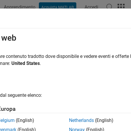
Apprendimento
Accedi
Acquista MATLAB
ation
Examples
Functions
Apps
Videos
Answers
o web
re contenuto tradotto dove disponibile e vedere eventi e offerte l
How useful was this informat
onare:
United States
.
dal seguente elenco:
Europa
Belgium
(English)
Netherlands
(English)
Denmark
(English)
Norway
(English)