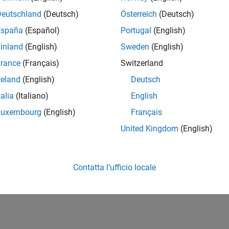
Deutschland
(Deutsch)
Österreich
(Deutsch)
España
(Español)
Portugal
(English)
inland
(English)
Sweden
(English)
rance
(Français)
Switzerland
reland
(English)
Deutsch
talia
(Italiano)
English
Luxembourg
(English)
Français
United Kingdom
(English)
Contatta l’ufficio locale