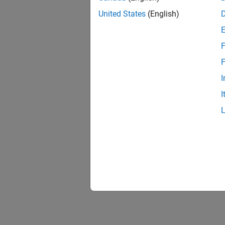
United States
(English)
F
F
I
I