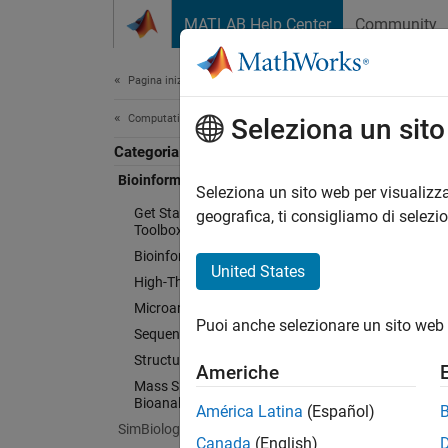
Vai al contenuto
MATLAB Help Center
Community
Document
Pagina iniziale della documentazione
Computational Biology
Seleziona un sit
Categoria
Bioinformatics Toolbox
Seleziona un sito web per visualizza
Get Started with Bioinformatics
geografica, ti consigliamo di selezi
Toolbox
Bioinformatics Pipeline
United States
High-Throughput Sequencing
Microarray Analysis
Puoi anche selezionare un sito web 
Sequence Analysis
Structural Analysis
Americhe
Mass Spectrometry and
Bioanalytics
América Latina
(Español)
SimBiology
Canada
(English)