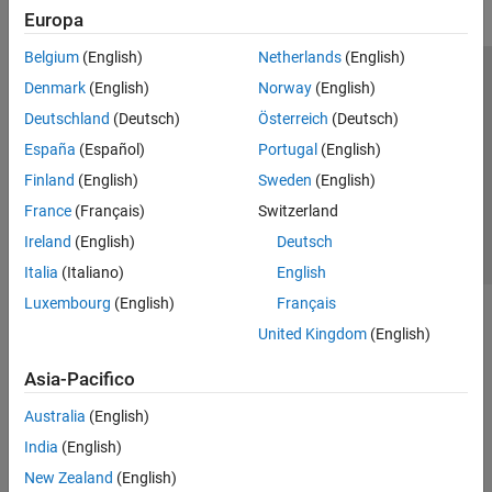
Europa
Belgium
(English)
Netherlands
(English)
Centro di fiducia
Marchi
Informativa sulla privacy
Denmark
(English)
Norway
(English)
Antipirateria
Stato dell'applicazione
Contatti
Deutschland
(Deutsch)
Österreich
(Deutsch)
© 1994-2026 The MathWorks, Inc.
España
(Español)
Portugal
(English)
Finland
(English)
Sweden
(English)
Seleziona u
Italia
France
(Français)
Switzerland
Ireland
(English)
Deutsch
Italia
(Italiano)
English
Luxembourg
(English)
Français
United Kingdom
(English)
Asia-Pacifico
Australia
(English)
India
(English)
New Zealand
(English)