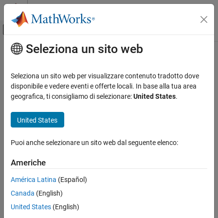
Vai al contenuto
MATLAB Help Center
Attiva/disattiva menu di navigazione off
Seleziona un sito web
Contenuto principale
Pagina iniziale della documentazione
Computational Biology
Seleziona un sito web per visualizzare contenuto tradotto dove
disponibile e vedere eventi e offerte locali. In base alla tua area
geografica, ti consigliamo di selezionare:
United States
.
How useful was this information?
United States
Puoi anche selezionare un sito web dal seguente elenco:
Americhe
América Latina
(Español)
Canada
(English)
United States
(English)