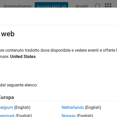
Apprendimento
Accedi
Acquista MATLAB
ation
Examples
Functions
Apps
Videos
Answers
o web
re contenuto tradotto dove disponibile e vedere eventi e offerte l
How useful was this informat
onare:
United States
.
dal seguente elenco:
Europa
Belgium
(English)
Netherlands
(English)
Denmark
(English)
Norway
(English)