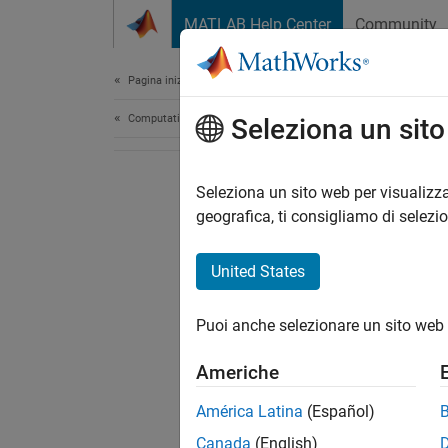
Vai al contenuto
MATLAB Help Center
Community
Document
Pagina iniziale della documentazione
Computational Biology
Seleziona un sit
Seleziona un sito web per visualizza
geografica, ti consigliamo di selezi
United States
Puoi anche selezionare un sito web 
Americhe
América Latina
(Español)
Canada
(English)