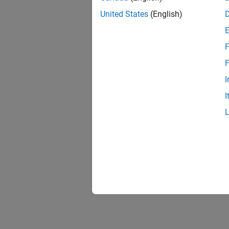
United States
(English)
F
F
I
I