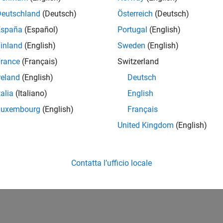
Deutschland
(Deutsch)
Österreich
(Deutsch)
España
(Español)
Portugal
(English)
inland
(English)
Sweden
(English)
rance
(Français)
Switzerland
reland
(English)
Deutsch
talia
(Italiano)
English
Luxembourg
(English)
Français
United Kingdom
(English)
Contatta l’ufficio locale