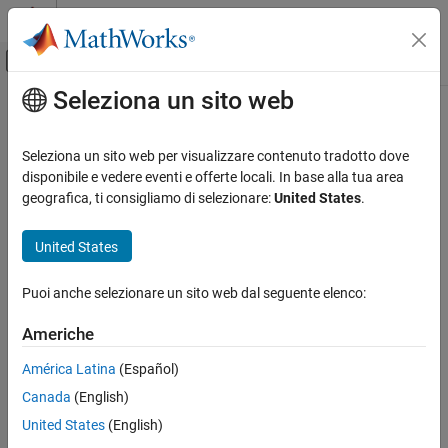
Vai al contenuto
MATLAB Help Center
Attiva/disattiva menu di navigazione off
Seleziona un sito web
Contenuto principale
Pagina iniziale della documentazione
Computational Biology
Seleziona un sito web per visualizzare contenuto tradotto dove
disponibile e vedere eventi e offerte locali. In base alla tua area
geografica, ti consigliamo di selezionare:
United States
.
How useful was this information?
United States
Puoi anche selezionare un sito web dal seguente elenco:
Americhe
América Latina
(Español)
Canada
(English)
United States
(English)