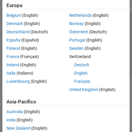
Europa
Belgium
(English)
Netherlands
(English)
Centro di fiducia
Marchi
Informativa sulla privacy
Denmark
(English)
Norway
(English)
Antipirateria
Stato dell'applicazione
Contatti
Deutschland
(Deutsch)
Österreich
(Deutsch)
© 1994-2026 The MathWorks, Inc.
España
(Español)
Portugal
(English)
Finland
(English)
Sweden
(English)
Seleziona u
Italia
France
(Français)
Switzerland
Ireland
(English)
Deutsch
Italia
(Italiano)
English
Luxembourg
(English)
Français
United Kingdom
(English)
Asia-Pacifico
Australia
(English)
India
(English)
New Zealand
(English)