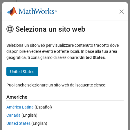
Vai al contenuto
MATLAB Help Center
Attiva/disattiva menu di navigazione off
Seleziona un sito web
Contenuto principale
Pagina iniziale della documentazione
Verifica, convalida e test
Seleziona un sito web per visualizzare contenuto tradotto dove
Verifica del codice
disponibile e vedere eventi e offerte locali. In base alla tua area
How useful was this information?
geografica, ti consigliamo di selezionare:
United States
.
United States
Puoi anche selezionare un sito web dal seguente elenco:
Americhe
América Latina
(Español)
Canada
(English)
United States
(English)