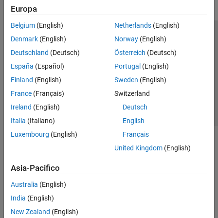
Europa
Belgium
(English)
Netherlands
(English)
Centro di fiducia
Marchi
Informativa sulla privacy
Denmark
(English)
Norway
(English)
Antipirateria
Stato dell'applicazione
Contatti
Deutschland
(Deutsch)
Österreich
(Deutsch)
© 1994-2026 The MathWorks, Inc.
España
(Español)
Portugal
(English)
Finland
(English)
Sweden
(English)
Seleziona u
Italia
France
(Français)
Switzerland
Ireland
(English)
Deutsch
Italia
(Italiano)
English
Luxembourg
(English)
Français
United Kingdom
(English)
Asia-Pacifico
Australia
(English)
India
(English)
New Zealand
(English)