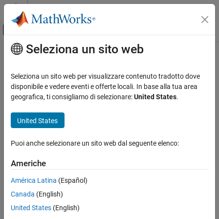
Vai al contenuto
MATLAB Help Center
Attiva/disattiva menu di navigazione off
Seleziona un sito web
Contenuto principale
Pagina iniziale della documentazione
Verifica, convalida e test
Seleziona un sito web per visualizzare contenuto tradotto dove
Verifica del codice
disponibile e vedere eventi e offerte locali. In base alla tua area
How useful was this information?
geografica, ti consigliamo di selezionare:
United States
.
United States
Puoi anche selezionare un sito web dal seguente elenco:
Americhe
América Latina
(Español)
Canada
(English)
United States
(English)