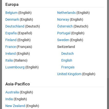
Europa
Type
Belgium
(English)
Netherlands
(English)
Syntaxes
Denmark
(English)
Norway
(English)
Deutschland
(Deutsch)
Österreich
(Deutsch)
Version History
España
(Español)
Portugal
(English)
Finland
(English)
Sweden
(English)
Introduced in R2026a
France
(Français)
Switzerland
Ireland
(English)
Deutsch
How useful was this information?
Italia
(Italiano)
English
Luxembourg
(English)
Français
United Kingdom
(English)
Asia-Pacifico
Centro di fiducia
Marchi
Informativa sulla privacy
Australia
(English)
Antipirateria
Stato dell'applicazione
Contatti
India
(English)
© 1994-2026 The MathWorks, Inc.
New Zealand
(English)