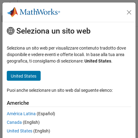
Vai al contenuto
MATLAB Help Center
Attiva/disattiva menu di navigazione off
Seleziona un sito web
Contenuto principale
Pagina iniziale della documentazione
Ast.RawStringDelimiter Class
Verifica, convalida e test
Seleziona un sito web per visualizzare contenuto tradotto dove
Verifica del codice
Namespace:
Ast
disponibile e vedere eventi e offerte locali. In base alla tua area
Superclasses:
geografica, ti consigliamo di selezionare:
United States
.
AstNodeProperties
Polyspace Bug Finder
Configuration
Represents the
nodes in the syntax tree of
raw_string_delimiter
United States
Create Your Own Coding Rules and Coding
your code
Standard
Since R2026a
Puoi anche selezionare un sito web dal seguente elenco:
Description
Ast.RawStringDelimiter Class
Americhe
The
class
represents the node
PQL
RawStringDelimiter
ON THIS PAGE
in the syntax tree of your code.
raw_string_delimiter
Description
América Latina
(Español)
Predicates
Canada
(English)
Predicates
Version History
United States
(English)
expand all