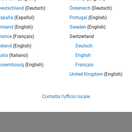
all
Deutschland
(Deutsch)
Österreich
(Deutsch)
España
(Español)
Portugal
(English)
pe
inland
(English)
Sweden
(English)
taxes
rance
(Français)
Switzerland
reland
(English)
Deutsch
ion History
talia
(Italiano)
English
Luxembourg
(English)
Français
uced in R2026a
United Kingdom
(English)
How useful was this informat
Contatta l’ufficio locale