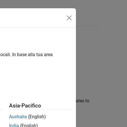
Funzioni
Videos
Answers
ocali. In base alla tua area
e
in your code and contains predicates to
lizer
Asia-Pacifico
Australia
(English)
India
(English)