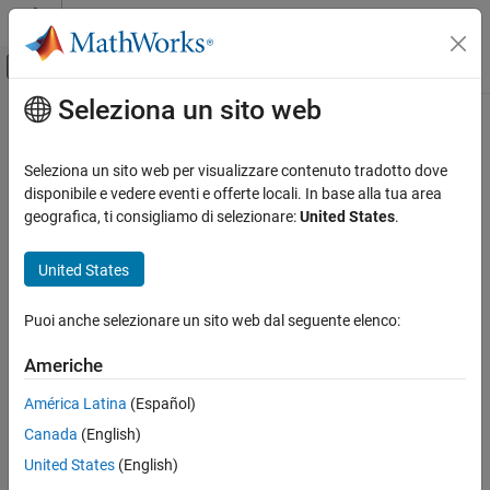
Vai al contenuto
MATLAB Help Center
Attiva/disattiva menu di navigazione off
Seleziona un sito web
Contenuto principale
Pagina iniziale della documentazione
Verifica, convalida e test
Seleziona un sito web per visualizzare contenuto tradotto dove
Verifica del codice
disponibile e vedere eventi e offerte locali. In base alla tua area
geografica, ti consigliamo di selezionare:
United States
.
How useful was this information?
United States
Puoi anche selezionare un sito web dal seguente elenco:
Americhe
América Latina
(Español)
Canada
(English)
United States
(English)