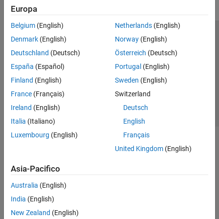
Europa
Belgium
(English)
Netherlands
(English)
Centro di fiducia
Marchi
Informativa sulla privacy
Denmark
(English)
Norway
(English)
Antipirateria
Stato dell'applicazione
Contatti
Deutschland
(Deutsch)
Österreich
(Deutsch)
© 1994-2026 The MathWorks, Inc.
España
(Español)
Portugal
(English)
Finland
(English)
Sweden
(English)
Seleziona u
Italia
France
(Français)
Switzerland
Ireland
(English)
Deutsch
Italia
(Italiano)
English
Luxembourg
(English)
Français
United Kingdom
(English)
Asia-Pacifico
Australia
(English)
India
(English)
New Zealand
(English)