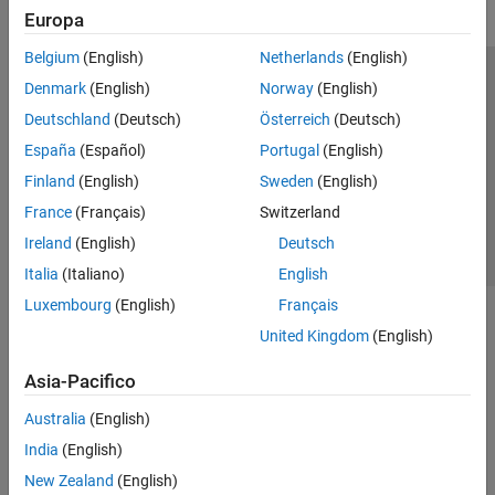
Europa
Belgium
(English)
Netherlands
(English)
Centro di fiducia
Marchi
Informativa sulla privacy
Denmark
(English)
Norway
(English)
Antipirateria
Stato dell'applicazione
Contatti
Deutschland
(Deutsch)
Österreich
(Deutsch)
© 1994-2026 The MathWorks, Inc.
España
(Español)
Portugal
(English)
Finland
(English)
Sweden
(English)
Seleziona u
Italia
France
(Français)
Switzerland
Ireland
(English)
Deutsch
Italia
(Italiano)
English
Luxembourg
(English)
Français
United Kingdom
(English)
Asia-Pacifico
Australia
(English)
India
(English)
New Zealand
(English)