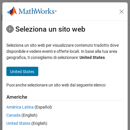
Vai al contenuto
MATLAB Help Center
Attiva/disattiva menu di navigazione off
Seleziona un sito web
Contenuto principale
Pagina iniziale della documentazione
Verifica, convalida e test
Seleziona un sito web per visualizzare contenuto tradotto dove
Verifica del codice
disponibile e vedere eventi e offerte locali. In base alla tua area
geografica, ti consigliamo di selezionare:
United States
.
How useful was this information?
United States
Puoi anche selezionare un sito web dal seguente elenco:
Americhe
América Latina
(Español)
Canada
(English)
United States
(English)