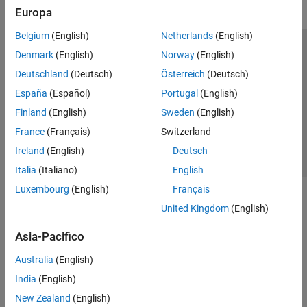
Europa
Belgium
(English)
Netherlands
(English)
Centro di fiducia
Marchi
Informativa sulla privacy
Denmark
(English)
Norway
(English)
Antipirateria
Stato dell'applicazione
Contatti
Deutschland
(Deutsch)
Österreich
(Deutsch)
© 1994-2026 The MathWorks, Inc.
España
(Español)
Portugal
(English)
Finland
(English)
Sweden
(English)
Seleziona u
Italia
France
(Français)
Switzerland
Ireland
(English)
Deutsch
Italia
(Italiano)
English
Luxembourg
(English)
Français
United Kingdom
(English)
Asia-Pacifico
Australia
(English)
India
(English)
New Zealand
(English)