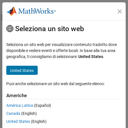
Vai al contenuto
MATLAB Help Center
Attiva/disattiva menu di navigazione off
Seleziona un sito web
Contenuto principale
Pagina iniziale della documentazione
Verifica, convalida e test
Seleziona un sito web per visualizzare contenuto tradotto dove
Verifica del codice
disponibile e vedere eventi e offerte locali. In base alla tua area
geografica, ti consigliamo di selezionare:
United States
.
How useful was this information?
United States
Puoi anche selezionare un sito web dal seguente elenco:
Americhe
América Latina
(Español)
Canada
(English)
United States
(English)