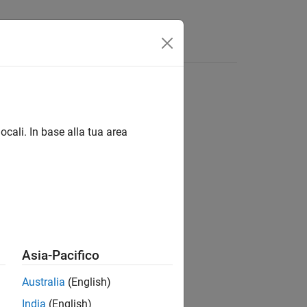
Funzioni
Video
Risposte
ocali. In base alla tua area
ion?
Asia-Pacifico
Australia
(English)
India
(English)