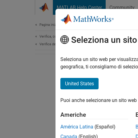
Vai al contenuto
MATLAB Help Center
Community
Document
Pagina iniziale della documentazione
Verifica, convalida e test
Seleziona un sit
Verifica del codice
Seleziona un sito web per visualizza
geografica, ti consigliamo di selezi
United States
Puoi anche selezionare un sito web 
Americhe
América Latina
(Español)
Canada
(English)