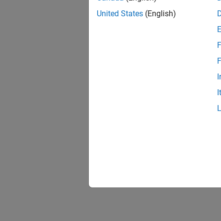
United States
(English)
F
F
I
I