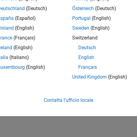
Deutschland
(Deutsch)
Österreich
(Deutsch)
España
(Español)
Portugal
(English)
inland
(English)
Sweden
(English)
rance
(Français)
Switzerland
reland
(English)
Deutsch
talia
(Italiano)
English
Luxembourg
(English)
Français
United Kingdom
(English)
Contatta l’ufficio locale