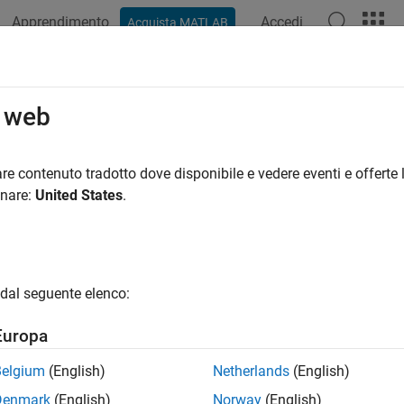
Apprendimento
Accedi
Acquista MATLAB
azione
Esempi
Opzioni Polyspace
Risultati di Polyspace
o web
re contenuto tradotto dove disponibile e vedere eventi e offerte l
How useful was this informat
onare:
United States
.
dal seguente elenco:
Europa
Belgium
(English)
Netherlands
(English)
Denmark
(English)
Norway
(English)