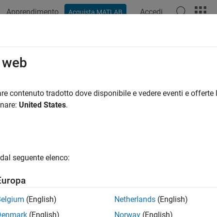
Apprendimento
Accedi
Acquista MATLAB
azione
Esempi
Opzioni Polyspace
Risultati di Polyspace
o web
re contenuto tradotto dove disponibile e vedere eventi e offerte l
How useful was this informat
onare:
United States
.
dal seguente elenco:
Europa
Belgium
(English)
Netherlands
(English)
Denmark
(English)
Norway
(English)