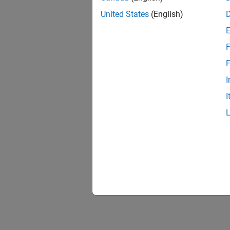
United States
(English)
F
F
I
I