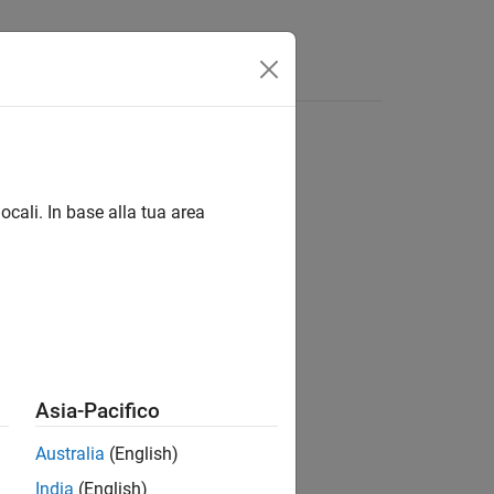
Funzioni
Video
Risposte
ocali. In base alla tua area
ion?
Asia-Pacifico
Australia
(English)
India
(English)