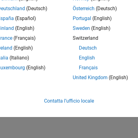
Deutschland
(Deutsch)
Österreich
(Deutsch)
España
(Español)
Portugal
(English)
inland
(English)
Sweden
(English)
rance
(Français)
Switzerland
reland
(English)
Deutsch
talia
(Italiano)
English
Luxembourg
(English)
Français
United Kingdom
(English)
Contatta l’ufficio locale