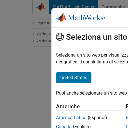
Vai al contenuto
MATLAB Help Center
Community
Document
Pagina iniziale della documentazione
Verifica, convalida e test
Seleziona un sit
Verifica del codice
Seleziona un sito web per visualizza
geografica, ti consigliamo di selezi
United States
Puoi anche selezionare un sito web 
Americhe
América Latina
(Español)
Canada
(English)