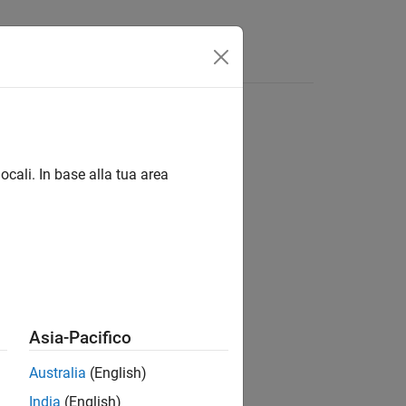
Funzioni
Video
Risposte
ocali. In base alla tua area
ion?
Asia-Pacifico
Australia
(English)
India
(English)