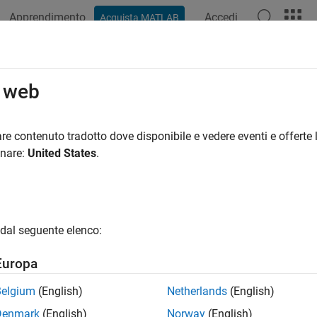
Apprendimento
Accedi
Acquista MATLAB
azione
Esempi
Opzioni Polyspace
Risultati di Polyspace
o web
re contenuto tradotto dove disponibile e vedere eventi e offerte l
How useful was this informat
onare:
United States
.
dal seguente elenco:
Europa
Belgium
(English)
Netherlands
(English)
Denmark
(English)
Norway
(English)