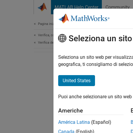
Vai al contenuto
MATLAB Help Center
Community
Document
Pagina iniziale della documentazione
Verifica, convalida e test
Seleziona un sit
Verifica del codice
Seleziona un sito web per visualizza
geografica, ti consigliamo di selezi
United States
Puoi anche selezionare un sito web 
Americhe
América Latina
(Español)
Canada
(English)