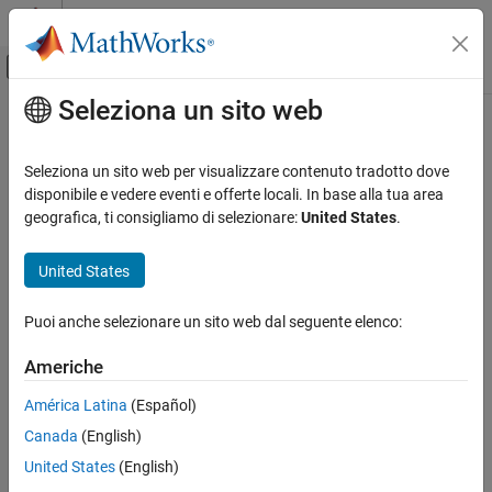
Vai al contenuto
MATLAB Help Center
Attiva/disattiva menu di navigazione off
Seleziona un sito web
Contenuto principale
Pagina iniziale della documentazione
Verification, Validation, and Test
Seleziona un sito web per visualizzare contenuto tradotto dove
Code Verification
disponibile e vedere eventi e offerte locali. In base alla tua area
How useful was this information?
geografica, ti consigliamo di selezionare:
United States
.
United States
Puoi anche selezionare un sito web dal seguente elenco:
Americhe
América Latina
(Español)
Canada
(English)
United States
(English)