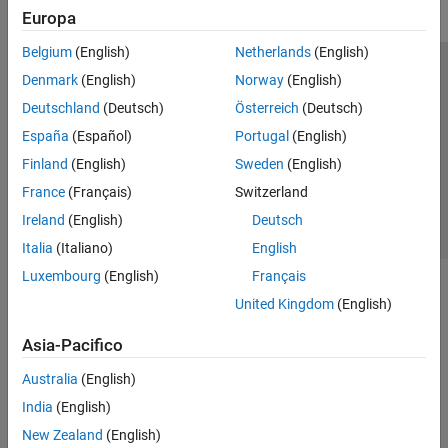
Europa
Belgium
(English)
Netherlands
(English)
Centro di fiducia
Marchi
Informativa sulla privacy
Denmark
(English)
Norway
(English)
Antipirateria
Stato dell'applicazione
Contatti
Deutschland
(Deutsch)
Österreich
(Deutsch)
© 1994-2026 The MathWorks, Inc.
España
(Español)
Portugal
(English)
Finland
(English)
Sweden
(English)
Seleziona u
Italia
France
(Français)
Switzerland
Ireland
(English)
Deutsch
Italia
(Italiano)
English
Luxembourg
(English)
Français
United Kingdom
(English)
Asia-Pacifico
Australia
(English)
India
(English)
New Zealand
(English)