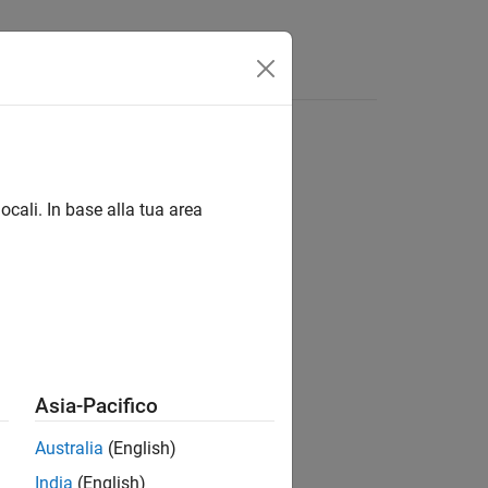
Functions
Videos
Answers
ocali. In base alla tua area
ion?
Asia-Pacifico
Australia
(English)
India
(English)