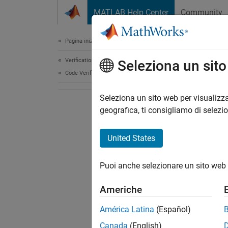
Vai al contenuto
MATLAB Help Center
Community
Document
Pagina iniziale della documentazione
Verification, Validation, and Test
Seleziona un sit
Code Verification
Seleziona un sito web per visualizza
geografica, ti consigliamo di selezi
United States
Puoi anche selezionare un sito web 
Americhe
América Latina
(Español)
Canada
(English)