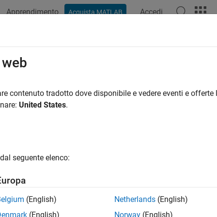
Apprendimento
Accedi
Acquista MATLAB
ation
Examples
Polyspace Options
Polyspace Results
o web
re contenuto tradotto dove disponibile e vedere eventi e offerte l
How useful was this informat
onare:
United States
.
dal seguente elenco:
Europa
Belgium
(English)
Netherlands
(English)
Denmark
(English)
Norway
(English)