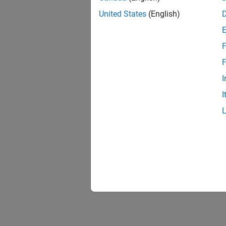
United States
(English)
F
F
I
I