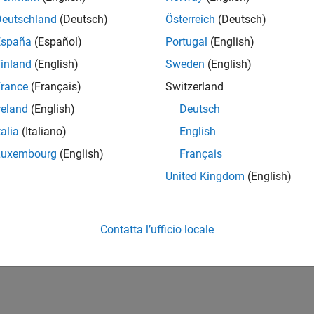
Deutschland
(Deutsch)
Österreich
(Deutsch)
España
(Español)
Portugal
(English)
inland
(English)
Sweden
(English)
rance
(Français)
Switzerland
reland
(English)
Deutsch
talia
(Italiano)
English
Luxembourg
(English)
Français
United Kingdom
(English)
Contatta l’ufficio locale