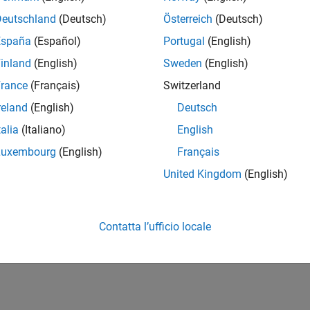
Deutschland
(Deutsch)
Österreich
(Deutsch)
España
(Español)
Portugal
(English)
inland
(English)
Sweden
(English)
rance
(Français)
Switzerland
reland
(English)
Deutsch
talia
(Italiano)
English
Luxembourg
(English)
Français
United Kingdom
(English)
Contatta l’ufficio locale