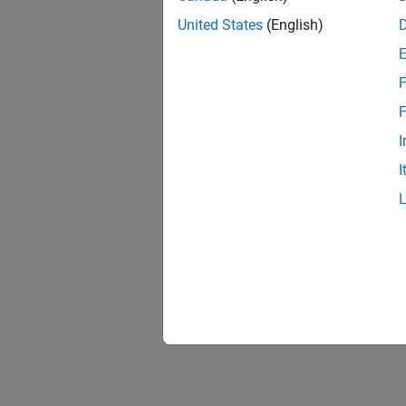
United States
(English)
F
F
I
I