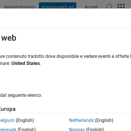
Apprendimento
Accedi
Acquista MATLAB
ation
Examples
Polyspace Options
Polyspace Results
o web
re contenuto tradotto dove disponibile e vedere eventi e offerte l
How useful was this informat
onare:
United States
.
dal seguente elenco:
Europa
Belgium
(English)
Netherlands
(English)
Denmark
(English)
Norway
(English)