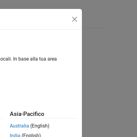
Functions
Videos
Answers
ocali. In base alla tua area
ion?
Asia-Pacifico
Australia
(English)
India
(English)