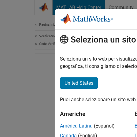
Vai al contenuto
MATLAB Help Center
Community
Document
Pagina iniziale della documentazione
Verification, Validation, and Test
Seleziona un sit
Code Verification
Seleziona un sito web per visualizza
geografica, ti consigliamo di selezi
United States
Puoi anche selezionare un sito web 
Americhe
América Latina
(Español)
Canada
(English)