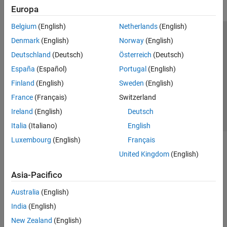
Europa
Belgium
(English)
Netherlands
(English)
Centro di fiducia
Marchi
Informativa sulla privacy
Denmark
(English)
Norway
(English)
Antipirateria
Stato dell'applicazione
Contatti
Deutschland
(Deutsch)
Österreich
(Deutsch)
© 1994-2026 The MathWorks, Inc.
España
(Español)
Portugal
(English)
Finland
(English)
Sweden
(English)
Seleziona u
Italia
France
(Français)
Switzerland
Ireland
(English)
Deutsch
Italia
(Italiano)
English
Luxembourg
(English)
Français
United Kingdom
(English)
Asia-Pacifico
Australia
(English)
India
(English)
New Zealand
(English)