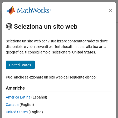
Vai al contenuto
MATLAB Help Center
Attiva/disattiva menu di navigazione off
Seleziona un sito web
Contenuto principale
Pagina iniziale della documentazione
Verification, Validation, and Test
Seleziona un sito web per visualizzare contenuto tradotto dove
Code Verification
disponibile e vedere eventi e offerte locali. In base alla tua area
How useful was this information?
geografica, ti consigliamo di selezionare:
United States
.
United States
Puoi anche selezionare un sito web dal seguente elenco:
Americhe
América Latina
(Español)
Canada
(English)
United States
(English)