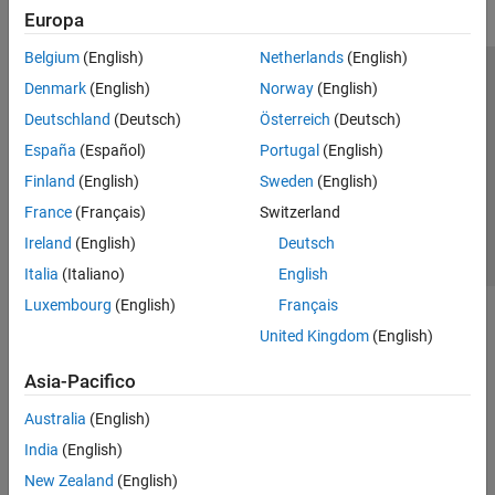
Europa
Belgium
(English)
Netherlands
(English)
Centro di fiducia
Marchi
Informativa sulla privacy
Denmark
(English)
Norway
(English)
Antipirateria
Stato dell'applicazione
Contatti
Deutschland
(Deutsch)
Österreich
(Deutsch)
© 1994-2026 The MathWorks, Inc.
España
(Español)
Portugal
(English)
Finland
(English)
Sweden
(English)
Seleziona u
Italia
France
(Français)
Switzerland
Ireland
(English)
Deutsch
Italia
(Italiano)
English
Luxembourg
(English)
Français
United Kingdom
(English)
Asia-Pacifico
Australia
(English)
India
(English)
New Zealand
(English)