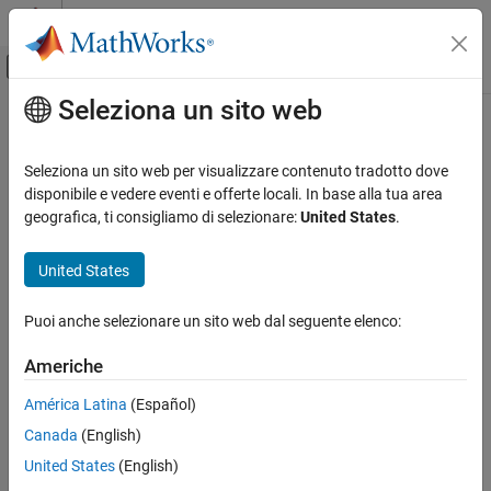
Vai al contenuto
MATLAB Help Center
Attiva/disattiva menu di navigazione off
Seleziona un sito web
Contenuto principale
Pagina iniziale della documentazione
Verification, Validation, and Test
Seleziona un sito web per visualizzare contenuto tradotto dove
Code Verification
disponibile e vedere eventi e offerte locali. In base alla tua area
geografica, ti consigliamo di selezionare:
United States
.
How useful was this information?
United States
Puoi anche selezionare un sito web dal seguente elenco:
Americhe
América Latina
(Español)
Canada
(English)
United States
(English)