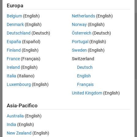
Europa
Belgium
(English)
Netherlands
(English)
Centro di fiducia
Marchi
Informativa sulla privacy
Denmark
(English)
Norway
(English)
Antipirateria
Stato dell'applicazione
Contatti
Deutschland
(Deutsch)
Österreich
(Deutsch)
© 1994-2026 The MathWorks, Inc.
España
(Español)
Portugal
(English)
Finland
(English)
Sweden
(English)
Seleziona u
Italia
France
(Français)
Switzerland
Ireland
(English)
Deutsch
Italia
(Italiano)
English
Luxembourg
(English)
Français
United Kingdom
(English)
Asia-Pacifico
Australia
(English)
India
(English)
New Zealand
(English)