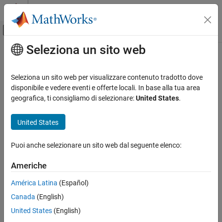
Vai al contenuto
MATLAB Help Center
Attiva/disattiva menu di navigazione off
Seleziona un sito web
Contenuto principale
Pagina iniziale della documentazione
Verification, Validation, and Test
Seleziona un sito web per visualizzare contenuto tradotto dove
Code Verification
disponibile e vedere eventi e offerte locali. In base alla tua area
geografica, ti consigliamo di selezionare:
United States
.
How useful was this information?
United States
Puoi anche selezionare un sito web dal seguente elenco:
Americhe
América Latina
(Español)
Canada
(English)
United States
(English)