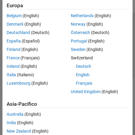
Europa
Belgium
(English)
Netherlands
(English)
Centro di fiducia
Marchi
Informativa sulla privacy
Denmark
(English)
Norway
(English)
Antipirateria
Stato dell'applicazione
Contatti
Deutschland
(Deutsch)
Österreich
(Deutsch)
© 1994-2026 The MathWorks, Inc.
España
(Español)
Portugal
(English)
Finland
(English)
Sweden
(English)
Seleziona u
Italia
France
(Français)
Switzerland
Ireland
(English)
Deutsch
Italia
(Italiano)
English
Luxembourg
(English)
Français
United Kingdom
(English)
Asia-Pacifico
Australia
(English)
India
(English)
New Zealand
(English)