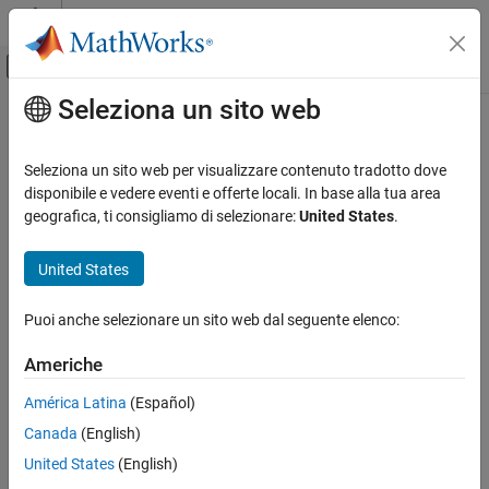
Vai al contenuto
MATLAB Help Center
Attiva/disattiva menu di navigazione off
Seleziona un sito web
Contenuto principale
Pagina iniziale della documentazione
Verification, Validation, and Test
Seleziona un sito web per visualizzare contenuto tradotto dove
Code Verification
disponibile e vedere eventi e offerte locali. In base alla tua area
geografica, ti consigliamo di selezionare:
United States
.
How useful was this information?
United States
Puoi anche selezionare un sito web dal seguente elenco:
Americhe
América Latina
(Español)
Canada
(English)
United States
(English)