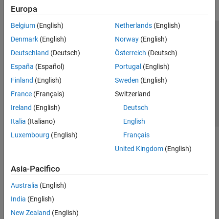
Europa
Belgium
(English)
Netherlands
(English)
Centro di fiducia
Marchi
Informativa sulla privacy
Denmark
(English)
Norway
(English)
Antipirateria
Stato dell'applicazione
Contatti
Deutschland
(Deutsch)
Österreich
(Deutsch)
© 1994-2026 The MathWorks, Inc.
España
(Español)
Portugal
(English)
Finland
(English)
Sweden
(English)
Seleziona u
Italia
France
(Français)
Switzerland
Ireland
(English)
Deutsch
Italia
(Italiano)
English
Luxembourg
(English)
Français
United Kingdom
(English)
Asia-Pacifico
Australia
(English)
India
(English)
New Zealand
(English)