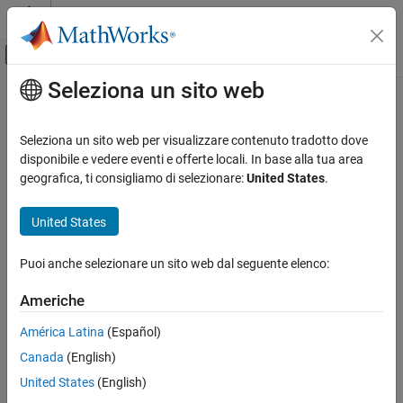
Vai al contenuto
MATLAB Help Center
Attiva/disattiva menu di navigazione off
Seleziona un sito web
Contenuto principale
Pagina iniziale della documentazione
Verification, Validation, and Test
Seleziona un sito web per visualizzare contenuto tradotto dove
Code Verification
disponibile e vedere eventi e offerte locali. In base alla tua area
geografica, ti consigliamo di selezionare:
United States
.
How useful was this information?
United States
Puoi anche selezionare un sito web dal seguente elenco:
Americhe
América Latina
(Español)
Canada
(English)
United States
(English)