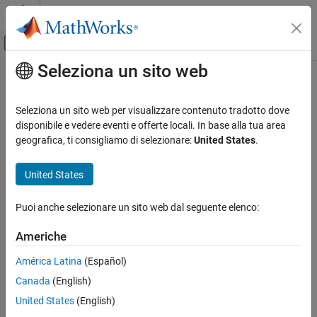
Vai al contenuto
MATLAB Help Center
Attiva/disattiva menu di navigazione off
Seleziona un sito web
Contenuto principale
Pagina iniziale della documentazione
Generazione di codice
Seleziona un sito web per visualizzare contenuto tradotto dove
disponibile e vedere eventi e offerte locali. In base alla tua area
How useful was this information?
geografica, ti consigliamo di selezionare:
United States
.
United States
Puoi anche selezionare un sito web dal seguente elenco:
Americhe
América Latina
(Español)
Canada
(English)
United States
(English)