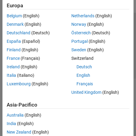
Europa
Belgium
(English)
Netherlands
(English)
Centro di fiducia
Marchi
Informativa sulla privacy
Denmark
(English)
Norway
(English)
Antipirateria
Stato dell'applicazione
Contatti
Deutschland
(Deutsch)
Österreich
(Deutsch)
© 1994-2026 The MathWorks, Inc.
España
(Español)
Portugal
(English)
Finland
(English)
Sweden
(English)
Seleziona u
Italia
France
(Français)
Switzerland
Ireland
(English)
Deutsch
Italia
(Italiano)
English
Luxembourg
(English)
Français
United Kingdom
(English)
Asia-Pacifico
Australia
(English)
India
(English)
New Zealand
(English)