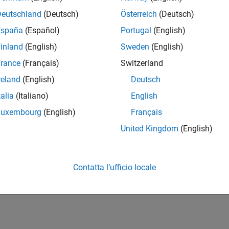
Deutschland
(Deutsch)
Österreich
(Deutsch)
España
(Español)
Portugal
(English)
inland
(English)
Sweden
(English)
rance
(Français)
Switzerland
reland
(English)
Deutsch
talia
(Italiano)
English
Luxembourg
(English)
Français
United Kingdom
(English)
Contatta l’ufficio locale