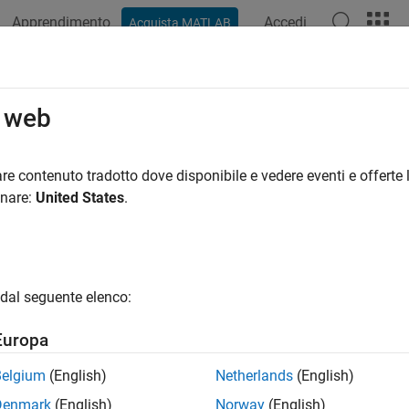
Apprendimento
Accedi
Acquista MATLAB
azione
Esempi
Funzioni
Blocchi
App
Video
R
o web
re contenuto tradotto dove disponibile e vedere eventi e offerte l
How useful was this informat
onare:
United States
.
dal seguente elenco:
Europa
Belgium
(English)
Netherlands
(English)
Denmark
(English)
Norway
(English)