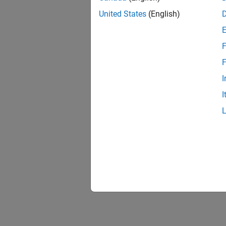
United States
(English)
F
F
I
I