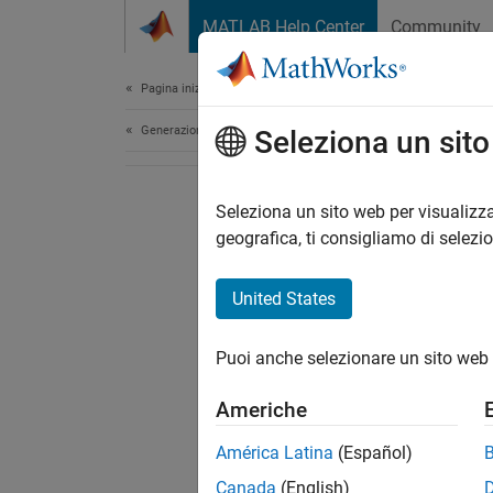
Vai al contenuto
MATLAB Help Center
Community
Document
Pagina iniziale della documentazione
Generazione di codice
Seleziona un sit
Seleziona un sito web per visualizza
geografica, ti consigliamo di selezi
United States
Puoi anche selezionare un sito web 
Americhe
América Latina
(Español)
Canada
(English)