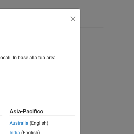
isposte
ocali. In base alla tua area
ion?
Asia-Pacifico
Australia
(English)
India
(English)