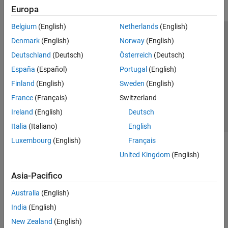
Europa
Belgium
(English)
Netherlands
(English)
Centro di fiducia
Marchi
Informativa sulla privacy
Denmark
(English)
Norway
(English)
Antipirateria
Stato dell'applicazione
Contatti
Deutschland
(Deutsch)
Österreich
(Deutsch)
© 1994-2026 The MathWorks, Inc.
España
(Español)
Portugal
(English)
Finland
(English)
Sweden
(English)
Seleziona u
Italia
France
(Français)
Switzerland
Ireland
(English)
Deutsch
Italia
(Italiano)
English
Luxembourg
(English)
Français
United Kingdom
(English)
Asia-Pacifico
Australia
(English)
India
(English)
New Zealand
(English)