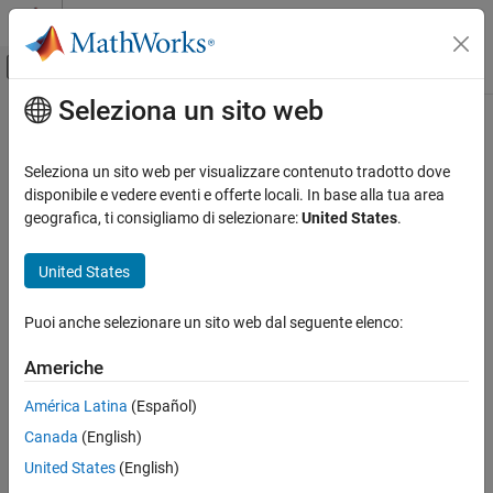
Vai al contenuto
MATLAB Help Center
Attiva/disattiva menu di navigazione off
Seleziona un sito web
Contenuto principale
Pagina iniziale della documentazione
Generazione di codice
Seleziona un sito web per visualizzare contenuto tradotto dove
disponibile e vedere eventi e offerte locali. In base alla tua area
How useful was this information?
geografica, ti consigliamo di selezionare:
United States
.
United States
Puoi anche selezionare un sito web dal seguente elenco:
Americhe
América Latina
(Español)
Canada
(English)
United States
(English)