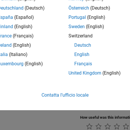
ings
Deutschland
(Deutsch)
Österreich
(Deutsch)
efault) |
SSL/TLS
España
(Español)
Portugal
(English)
inland
(English)
Sweden
(English)
ommunication does not use encryption.
rance
(Français)
Switzerland
S
reland
(English)
Deutsch
ommunication uses SSL/TLS encryption.
talia
(Italiano)
English
rammatic Use
Luxembourg
(English)
Français
United Kingdom
(English)
®
nnot set this parameter from the MATLAB
command line.
ion History
Contatta l’ufficio locale
uced in R2023b
How useful was this informat