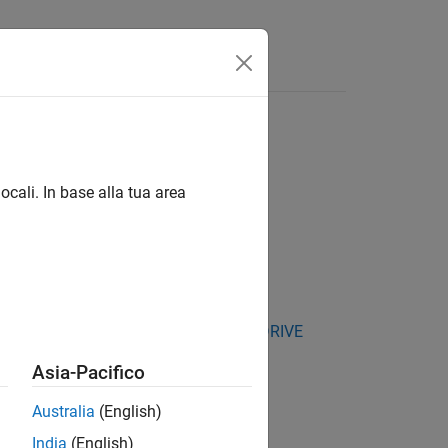
Answers
ocali. In base alla tua area
kage for NVIDIA Jetson and NVIDIA DRIVE
Asia-Pacifico
se for the entire MQTT communication.
Australia
(English)
India
(English)