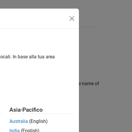
Answers
ocali. In base alla tua area
 By default, the code generator uses the name of
tor appends
to the name.
_mex
Asia-Pacifico
Australia
(English)
India
(English)