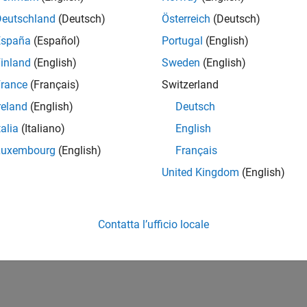
me for the generated MEX function, C/C++ library, or executable.
Deutschland
(Deutsch)
Österreich
(Deutsch)
España
(Español)
Portugal
(English)
ion History
inland
(English)
Sweden
(English)
uced in R2011a
rance
(Français)
Switzerland
reland
(English)
Deutsch
How useful was this informat
talia
(Italiano)
English
Luxembourg
(English)
Français
United Kingdom
(English)
Contatta l’ufficio locale