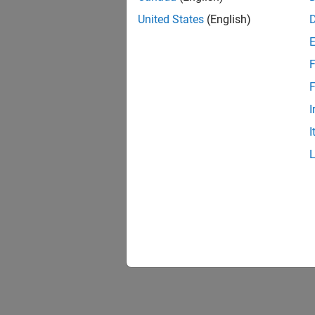
File na
United States
(English)
Vers
F
Introd
F
I
I