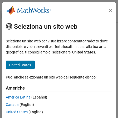
Vai al contenuto
MATLAB Help Center
Attiva/disattiva menu di navigazione off
Seleziona un sito web
Contenuto principale
Pagina iniziale della documentazione
Enable implicit expansion
Generazione di codice
Seleziona un sito web per visualizzare contenuto tradotto dove
Implicit expansion capabilities in generated code
disponibile e vedere eventi e offerte locali. In base alla tua area
MATLAB Coder
Since R2021b
geografica, ti consigliamo di selezionare:
United States
.
Code Generation
Description
Code Generation Fundamentals
United States
App Configuration Pane:
Advanced
Configuring Code Generation
Puoi anche selezionare un sito web dal seguente elenco:
Configuration Objects:
|
Enable implicit expansion
coder.MexCodeConfig
coder.EmbeddedCodeConfig
ON THIS PAGE
Americhe
Description
Implicit expansion capabilities in the generated code.
América Latina
(Español)
Properties
Canada
(English)
Programmatic Use
Settings
Version History
United States
(English)
On
See Also