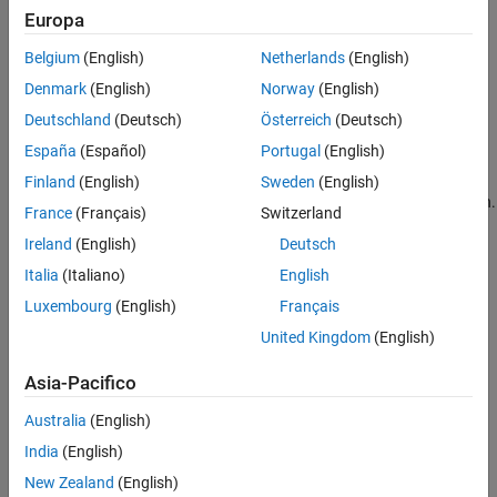
This value is the default value.
Europa
Belgium
(English)
Netherlands
(English)
The code generator enables implicit expansion in the generated
code. The code generator includes modifications in the generated
Denmark
(English)
Norway
(English)
code to apply implicit expansion. See
Compatible Array Sizes for
Deutschland
(Deutsch)
Österreich
(Deutsch)
Basic Operations
.
España
(Español)
Portugal
(English)
Off
Finland
(English)
Sweden
(English)
The generated code does not follow the rules of implicit expansion.
France
(Français)
Switzerland
Ireland
(English)
Deutsch
Programmatic Use
Italia
(Italiano)
English
Property:
EnableImplicitExpansion
Luxembourg
(English)
Français
Values:
|
true
false
United Kingdom
(English)
Default:
true
Version History
Asia-Pacifico
Introduced in R2021b
Australia
(English)
India
(English)
See Also
New Zealand
(English)