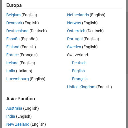
Europa
Belgium
(English)
Netherlands
(English)
Centro di fiducia
Marchi
Informativa sulla privacy
Denmark
(English)
Norway
(English)
Antipirateria
Stato dell'applicazione
Contatti
Deutschland
(Deutsch)
Österreich
(Deutsch)
© 1994-2026 The MathWorks, Inc.
España
(Español)
Portugal
(English)
Finland
(English)
Sweden
(English)
Seleziona u
Italia
France
(Français)
Switzerland
Ireland
(English)
Deutsch
Italia
(Italiano)
English
Luxembourg
(English)
Français
United Kingdom
(English)
Asia-Pacifico
Australia
(English)
India
(English)
New Zealand
(English)