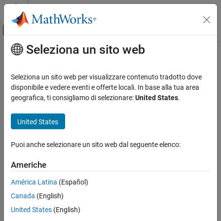
Vai al contenuto
MATLAB Help Center
Attiva/disattiva menu di navigazione off
Seleziona un sito web
Contenuto principale
Pagina iniziale della documentazione
Generazione di codice
Seleziona un sito web per visualizzare contenuto tradotto dove
disponibile e vedere eventi e offerte locali. In base alla tua area
geografica, ti consigliamo di selezionare:
United States
.
How useful was this information?
United States
Puoi anche selezionare un sito web dal seguente elenco:
Americhe
América Latina
(Español)
Canada
(English)
United States
(English)