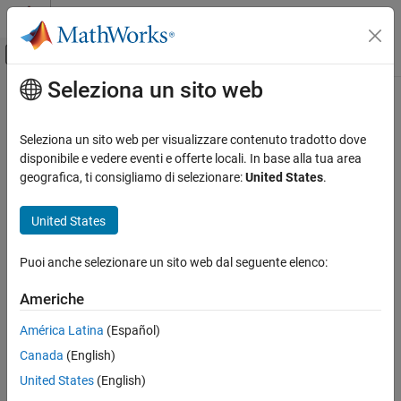
Vai al contenuto
MATLAB Help Center
Attiva/disattiva menu di navigazione off
Seleziona un sito web
Contenuto principale
Pagina iniziale della documentazione
Generazione di codice
Seleziona un sito web per visualizzare contenuto tradotto dove
disponibile e vedere eventi e offerte locali. In base alla tua area
geografica, ti consigliamo di selezionare:
United States
.
How useful was this information?
United States
Puoi anche selezionare un sito web dal seguente elenco:
Americhe
América Latina
(Español)
Canada
(English)
United States
(English)