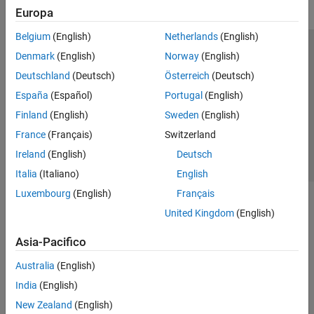
Europa
Belgium
(English)
Netherlands
(English)
Centro di fiducia
Marchi
Informativa sulla privacy
Denmark
(English)
Norway
(English)
Antipirateria
Stato dell'applicazione
Contatti
Deutschland
(Deutsch)
Österreich
(Deutsch)
© 1994-2026 The MathWorks, Inc.
España
(Español)
Portugal
(English)
Finland
(English)
Sweden
(English)
Seleziona u
Italia
France
(Français)
Switzerland
Ireland
(English)
Deutsch
Italia
(Italiano)
English
Luxembourg
(English)
Français
United Kingdom
(English)
Asia-Pacifico
Australia
(English)
India
(English)
New Zealand
(English)