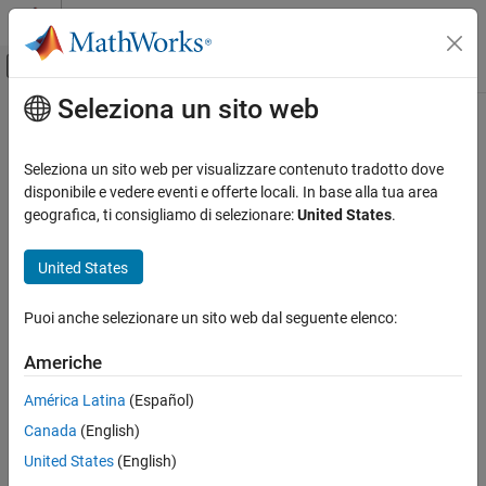
Vai al contenuto
MATLAB Help Center
Attiva/disattiva menu di navigazione off
Seleziona un sito web
Contenuto principale
Pagina iniziale della documentazione
Generazione di codice
Seleziona un sito web per visualizzare contenuto tradotto dove
disponibile e vedere eventi e offerte locali. In base alla tua area
geografica, ti consigliamo di selezionare:
United States
.
How useful was this information?
United States
Puoi anche selezionare un sito web dal seguente elenco:
Americhe
América Latina
(Español)
Canada
(English)
United States
(English)