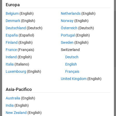
Europa
Belgium
(English)
Netherlands
(English)
Centro di fiducia
Marchi
Informativa sulla privacy
Denmark
(English)
Norway
(English)
Antipirateria
Stato dell'applicazione
Contatti
Deutschland
(Deutsch)
Österreich
(Deutsch)
© 1994-2026 The MathWorks, Inc.
España
(Español)
Portugal
(English)
Finland
(English)
Sweden
(English)
Seleziona u
Italia
France
(Français)
Switzerland
Ireland
(English)
Deutsch
Italia
(Italiano)
English
Luxembourg
(English)
Français
United Kingdom
(English)
Asia-Pacifico
Australia
(English)
India
(English)
New Zealand
(English)