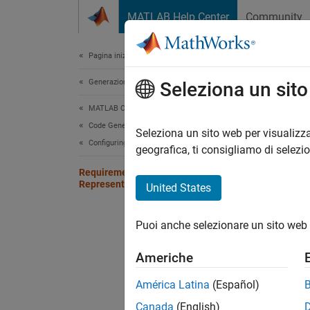
Vai al contenuto
MATLAB Help Center
Community
Document
Pagina iniziale della documentazione
Generazione di codice
Req
Seleziona un sit
MATLAB Coder
Code Generation
You mus
Seleziona un sito web per visualizza
Configuring Build Process of Generated Code
complem
geografica, ti consigliamo di selezi
complem
Requirements for Signed Integer
Representation
United States
Puoi anche selezionare un sito web 
Americhe
América Latina
(Español)
Canada
(English)