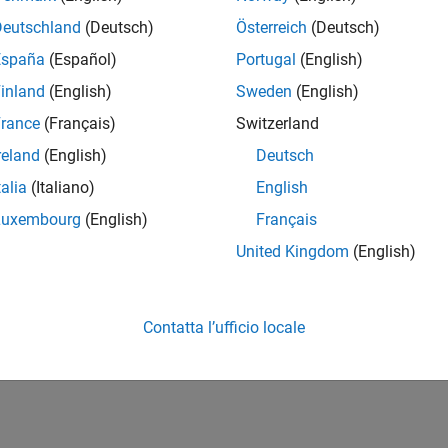
Deutschland
(Deutsch)
Österreich
(Deutsch)
España
(Español)
Portugal
(English)
inland
(English)
Sweden
(English)
rance
(Français)
Switzerland
reland
(English)
Deutsch
talia
(Italiano)
English
Luxembourg
(English)
Français
United Kingdom
(English)
Contatta l’ufficio locale