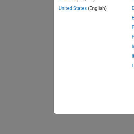
United States
(English)
F
F
I
I