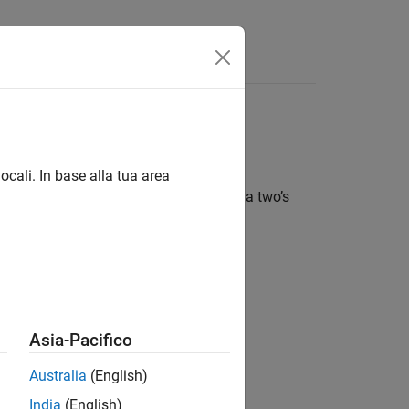
Answers
entation
oftware on a target that uses a two’s
ocali. In base alla tua area
e does not verify that the target uses a two’s
ion?
Asia-Pacifico
Australia
(English)
India
(English)